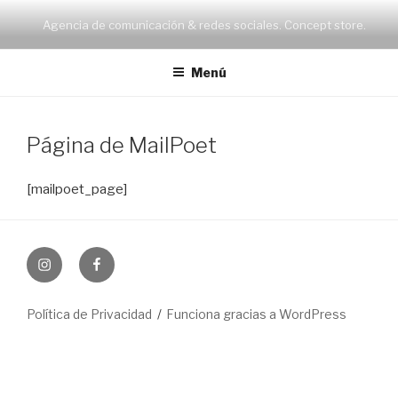
Saltar
Agencia de comunicación & redes sociales. Concept store.
al
contenido
Menú
Página de MailPoet
[mailpoet_page]
Instagram
Facebook
Política de Privacidad
Funciona gracias a WordPress