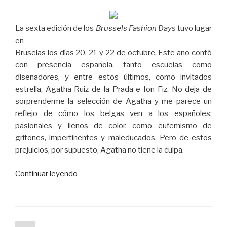
en
Bruselas
2017”
La sexta edición de los
Brussels Fashion Days
tuvo lugar
en
Bruselas los días 20, 21 y 22 de octubre. Este año contó
con presencia española, tanto escuelas como
diseñadores, y entre estos últimos, como invitados
estrella, Agatha Ruiz de la Prada e Ion Fiz. No deja de
sorprenderme la selección de Agatha y me parece un
reflejo de cómo los belgas ven a los españoles:
pasionales y llenos de color, como eufemismo de
gritones, impertinentes y maleducados. Pero de estos
prejuicios, por supuesto, Agatha no tiene la culpa.
“Brussels
Continuar leyendo
Fashion
Days
2017”