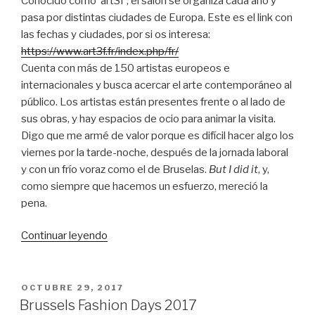
Conocido como ‘art3f’, el salón se organiza cada año y
pasa por distintas ciudades de Europa. Este es el link con
las fechas y ciudades, por si os interesa:
https://www.art3f.fr/index.php/fr/
Cuenta con más de 150 artistas europeos e
internacionales y busca acercar el arte contemporáneo al
público. Los artistas están presentes frente o al lado de
sus obras, y hay espacios de ocio para animar la visita.
Digo que me armé de valor porque es difícil hacer algo los
viernes por la tarde-noche, después de la jornada laboral
y con un frío voraz como el de Bruselas.
But I did it
, y,
como siempre que hacemos un esfuerzo, mereció la
pena.
“Salón
Continuar leyendo
internacional
de
arte
PUBLICADO
OCTUBRE 29, 2017
EL
contemporáneo
Brussels Fashion Days 2017