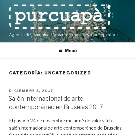
Saltar
al
contenido
Agencia de comunicación & redes sociales. Concept store.
Menú
CATEGORÍA:
UNCATEGORIZED
PUBLICADO
DICIEMBRE 5, 2017
EL
Salón internacional de arte
contemporáneo en Bruselas 2017
El pasado 24 de noviembre me armé de valor y fui al
salón internacional de arte contemporáneo de Bruselas.