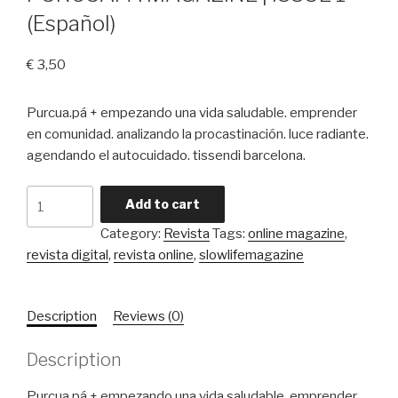
(Español)
€
3,50
Purcua.pá +
empezando una vida saludable. emprender
en comunidad. analizando la procastinación. luce radiante.
agendando el autocuidado. tissendi barcelona.
PURCUAPA
Add to cart
MAGAZINE
Category:
Revista
Tags:
online magazine
,
|
revista digital
,
revista online
,
slowlifemagazine
ISSUE
1
(Español)
Description
Reviews (0)
quantity
Description
Purcua.pá +
empezando una vida saludable. emprender