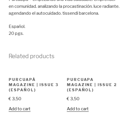
en comunidad. analizando la procastinación. luce radiante.
agendando el autocuidado. tissendi barcelona.
Español.
20 pgs.
Related products
PURCUAPÀ
PURCUAPA
MAGAZINE | ISSUE 3
MAGAZINE | ISSUE 2
(ESPAÑOL)
(ESPAÑOL)
€
3,50
€
3,50
Add to cart
Add to cart