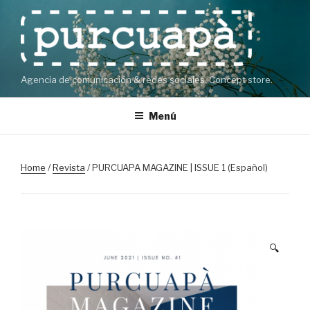
Saltar
al
contenido
Agencia de comunicación & redes sociales. Concept store.
Menú
Home
/
Revista
/ PURCUAPA MAGAZINE | ISSUE 1 (Español)
🔍