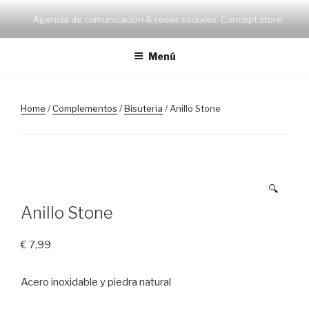
Saltar
Agencia de comunicación & redes sociales. Concept store.
al
contenido
Menú
Home
/
Complementos
/
Bisutería
/ Anillo Stone
🔍
Anillo Stone
€
7,99
Acero inoxidable y piedra natural