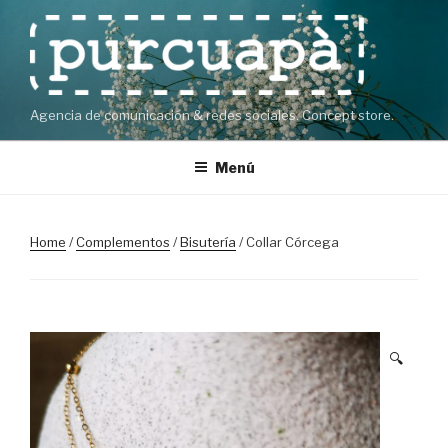
Saltar
al
contenido
Agencia de comunicación & redes sociales. Concept store.
Menú
Home
/
Complementos
/
Bisutería
/ Collar Córcega
🔍