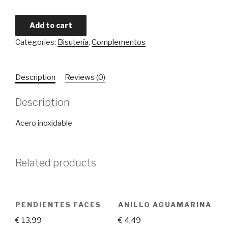
Collar
Add to cart
Córcega
Categories:
Bisutería
,
Complementos
quantity
Description
Reviews (0)
Description
Acero inoxidable
Related products
PENDIENTES FACES
ANILLO AGUAMARINA
€
13,99
€
4,49